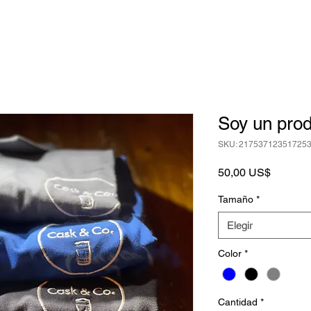
Soy un pro
SKU: 21753712351725
Precio
50,00 US$
Tamaño
*
Elegir
Color
*
Cantidad
*