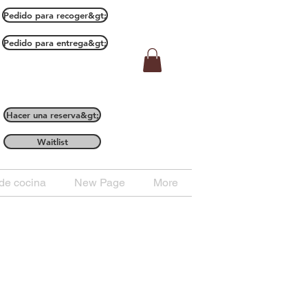
Pedido para recoger&gt;
Pedido para entrega&gt;
Hacer una reserva&gt;
Waitlist
de cocina
New Page
More